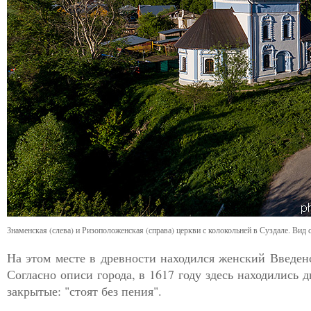
Знаменская (слева) и Ризоположенская (справа) церкви с колокольней в Суздале. Вид 
На этом месте в древности находился женский Введен
Согласно описи города, в 1617 году здесь находились 
закрытые: "стоят без пения".