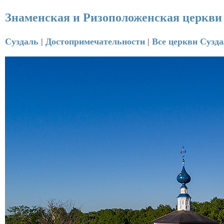
Знаменская и Ризоположенская церкви 
Суздаль
Достопримечательности
Все церкви Сузд
|
|