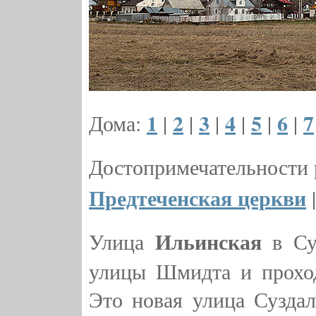
1
2
3
4
5
6
7
Дома:
|
|
|
|
|
|
Достопримечательности
Предтеченская церкви
Ильинская
Улица
в Суз
улицы Шмидта и проход
Это новая улица Суздал