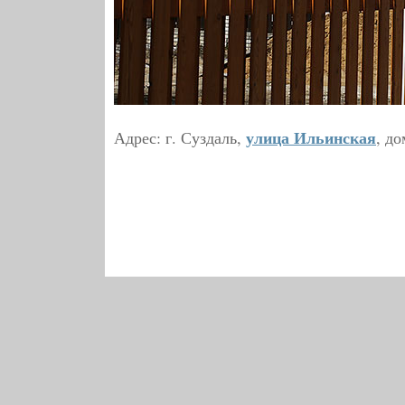
улица Ильинская
Адрес: г. Суздаль,
, до