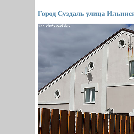
Город Суздаль улица Ильинс